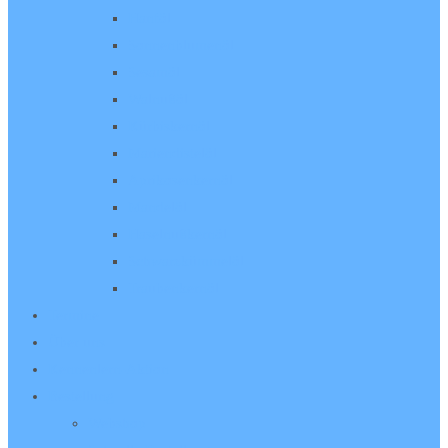
Hanföl
Sonnenblumenöl
Sesamöl
Walnußöl
Kürbiskernöl
Mariendistelöl
Aprikosenkernöl
Mandelöl
Haselnußkernöl
Schwarzkümmelöl
Traubenkernöl
Termine
Über uns
Kennenlern-Aktion
Bestellung
Webshop