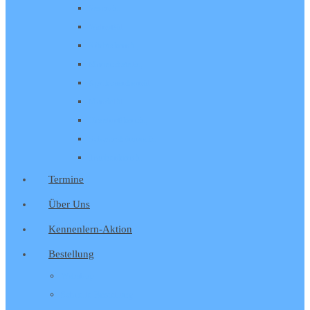
Sesamöl
Walnußöl
Kürbiskernöl
Mariendistelöl
Aprikosenkernöl
Mandelöl
Haselnußkernöl
Schwarzkümmelöl
Traubenkernöl
Termine
Über Uns
Kennenlern-Aktion
Bestellung
Webshop
Schnelle Bestellung