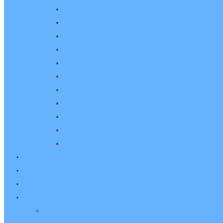
Hanföl
Sonnenblumenöl
Sesamöl
Walnußöl
Kürbiskernöl
Mariendistelöl
Aprikosenkernöl
Mandelöl
Haselnußkernöl
Schwarzkümmelöl
Traubenkernöl
Termine
Über uns
Kennenlern-Aktion
Bestellung
Webshop