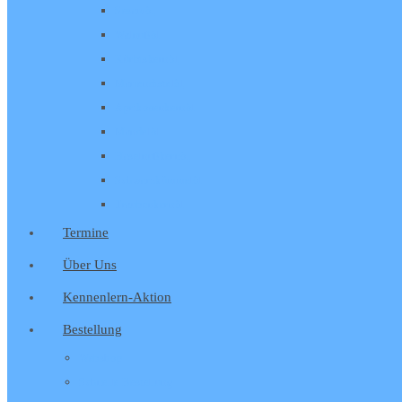
Sesamöl
Walnußöl
Kürbiskernöl
Mariendistelöl
Aprikosenkernöl
Mandelöl
Haselnußkernöl
Schwarzkümmelöl
Traubenkernöl
Termine
Über Uns
Kennenlern-Aktion
Bestellung
Webshop
Schnelle Bestellung