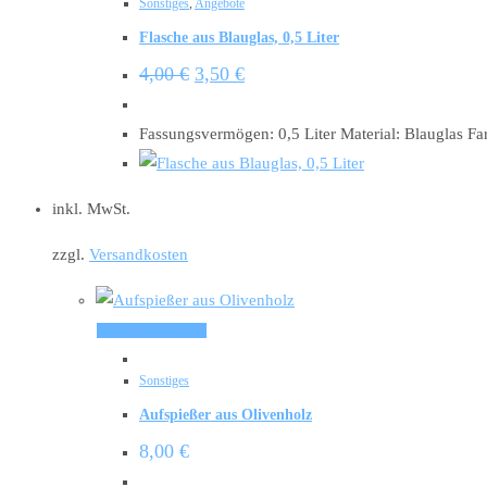
Sonstiges
,
Angebote
Flasche aus Blauglas, 0,5 Liter
Ursprünglicher
Aktueller
4,00
€
3,50
€
Preis
Preis
war:
ist:
4,00 €
3,50 €.
Fassungsvermögen: 0,5 Liter Material: Blauglas Fa
inkl. MwSt.
zzgl.
Versandkosten
In den Warenkorb
Sonstiges
Aufspießer aus Olivenholz
8,00
€