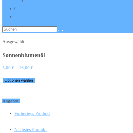
Schnelle Bestellung
0
Website-
Suche
Diese
umschalten
Website
Ausgewählt:
durchsuchen
Sonnenblumenöl
5,00
€
–
16,00
€
Optionen wählen
Angebot!
Vorheriges Produkt
Nächstes Produkt