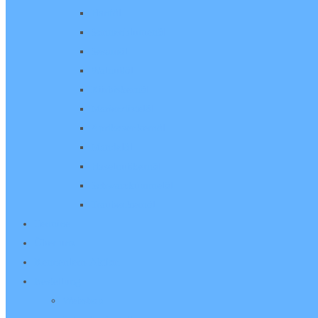
Hanföl
Sonnenblumenöl
Sesamöl
Walnußöl
Kürbiskernöl
Mariendistelöl
Aprikosenkernöl
Mandelöl
Haselnußkernöl
Schwarzkümmelöl
Traubenkernöl
Termine
Über uns
Kennenlern-Aktion
Bestellung
Webshop