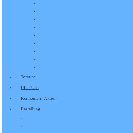
Sesamöl
Walnußöl
Kürbiskernöl
Mariendistelöl
Aprikosenkernöl
Mandelöl
Haselnußkernöl
Schwarzkümmelöl
Traubenkernöl
Termine
Über Uns
Kennenlern-Aktion
Bestellung
Webshop
Schnelle Bestellung